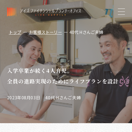
トップ
ー
お客様ストーリー
ー
40代 Hさんご夫婦
入学卒業が続く4人育児。
全員の進路実現のためにライフプランを設計
2023年08月03日
40代 Hさんご夫婦